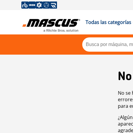
Todas las categorías
No
No se 
errore
para e
¿Algún
aparec
agrade