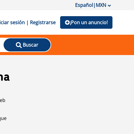
Español
|
MXN
iciar sesión | Registrarse
¡Pon un anuncio!
Buscar
na
web
que