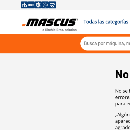
Todas las categorías
No
No se 
errore
para e
¿Algún
aparec
agrade