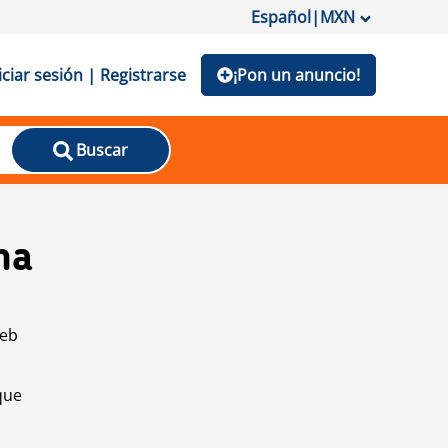
Español
|
MXN
iciar sesión | Registrarse
¡Pon un anuncio!
Buscar
na
web
que