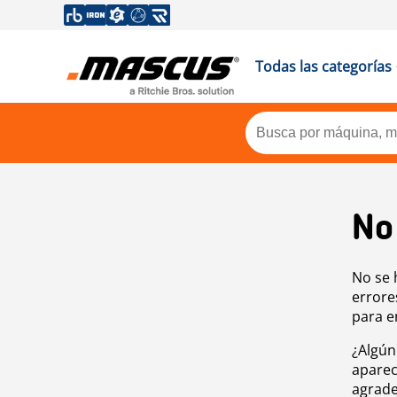
Todas las categorías
No
No se 
errore
para e
¿Algún
aparec
agrade