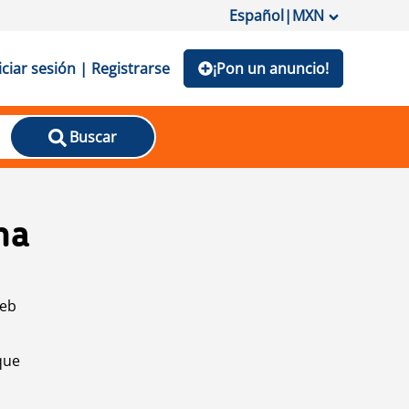
Español
|
MXN
iciar sesión | Registrarse
¡Pon un anuncio!
Buscar
na
web
que