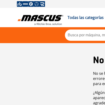
Todas las categorías
No
No se 
errore
para e
¿Algún
aparec
agrade