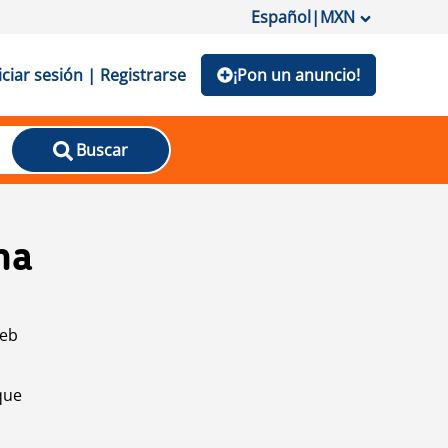
Español
|
MXN
iciar sesión | Registrarse
¡Pon un anuncio!
Buscar
na
web
que