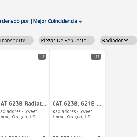
rdenado por
|
Mejor Coincidencia
Transporte
Piezas De Repuesto
Radiadores
1
11
CAT 623B Radiator # 850510
CAT 623B, 621B , 627B Oil Cooler # 850591
adiadores • Sweet
Radiadores • Sweet
ome, Oregon, US
Home, Oregon, US