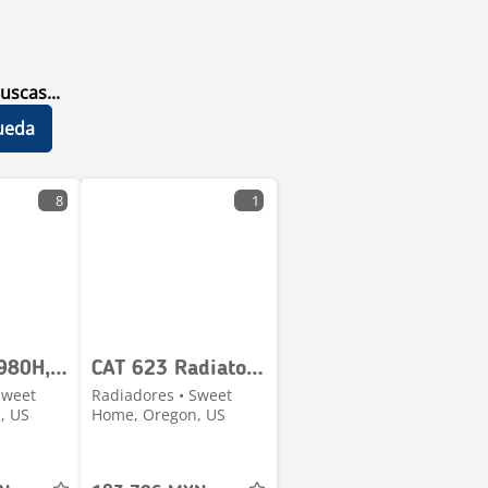
uscas...
ueda
8
1
CAT 623G, 980H, 627G Radiator # 850414
CAT 623 Radiator # 850413
Sweet
Radiadores • Sweet
, US
Home, Oregon, US