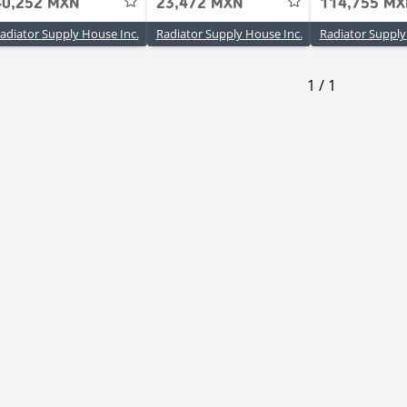
40,252 MXN
23,472 MXN
114,755 M
adiator Supply House Inc.
Radiator Supply House Inc.
Radiator Supply
1
/
1