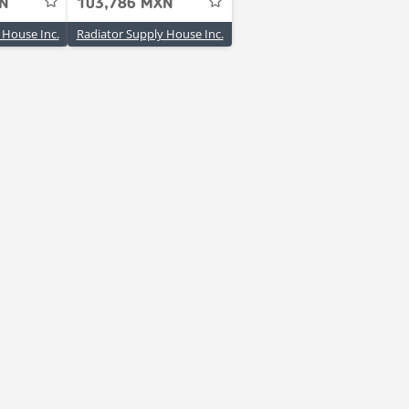
XN
103,786 MXN
 House Inc.
Radiator Supply House Inc.