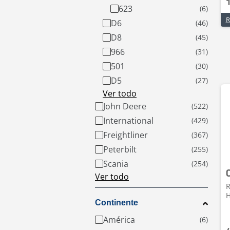
623
R
D6
D8
966
501
D5
Ver todo
John Deere
International
Freightliner
Peterbilt
Scania
Ver todo
R
H
Continente
América