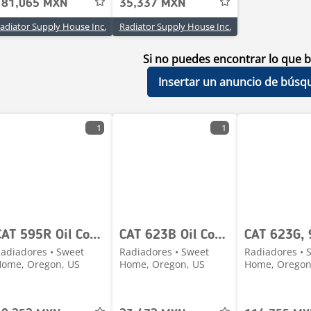
181,065 MXN
35,337 MXN
adiator Supply House Inc.
Radiator Supply House Inc.
Si no puedes encontrar lo que b
Insertar un anuncio de búsq
1
1
CAT 595R Oil Cooler # 850623
CAT 623B Oil Cooler # 850419
adiadores • Sweet
Radiadores • Sweet
Radiadores • 
ome, Oregon, US
Home, Oregon, US
Home, Oregon