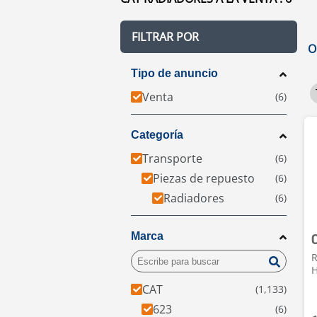
FILTRAR POR
O
Tipo de anuncio
Venta
Categoría
Transporte
Piezas de repuesto
Radiadores
Marca
R
H
CAT
623