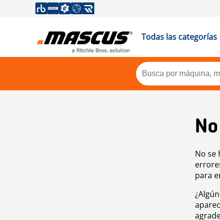
Todas las categorías
No
No se 
errore
para e
¿Algún
aparec
agrade