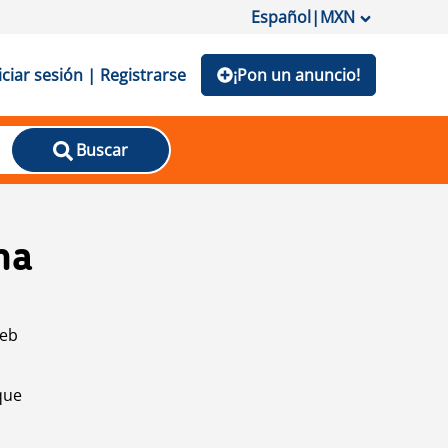
Español
|
MXN
iciar sesión | Registrarse
¡Pon un anuncio!
Buscar
na
web
que