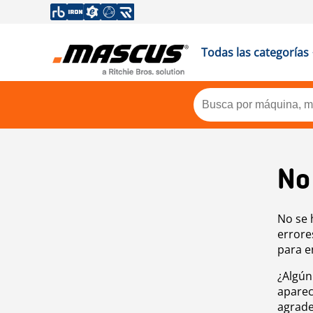
Todas las categorías
No
No se 
errore
para e
¿Algún
aparec
agrade