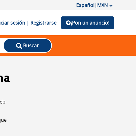
Español
|
MXN
iciar sesión | Registrarse
¡Pon un anuncio!
Buscar
na
web
que