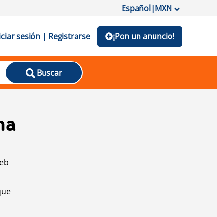
Español
|
MXN
iciar sesión | Registrarse
¡Pon un anuncio!
Buscar
na
web
que