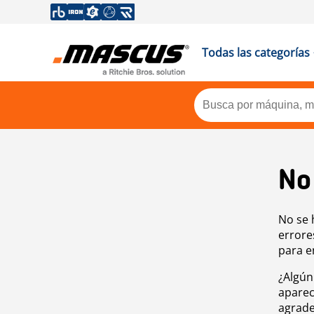
Todas las categorías
No
No se 
errore
para e
¿Algún
aparec
agrade