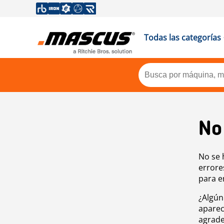
Todas las categorías
No
No se 
errore
para e
¿Algún
aparec
agrade