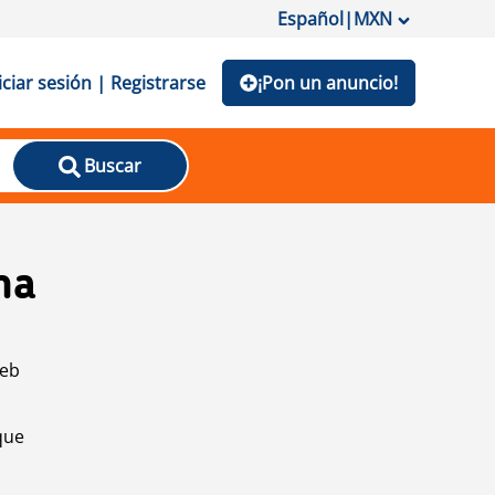
Español
|
MXN
iciar sesión | Registrarse
¡Pon un anuncio!
Buscar
na
web
que