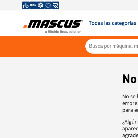
Todas las categorías
No
No se 
errore
para e
¿Algún
aparec
agrade