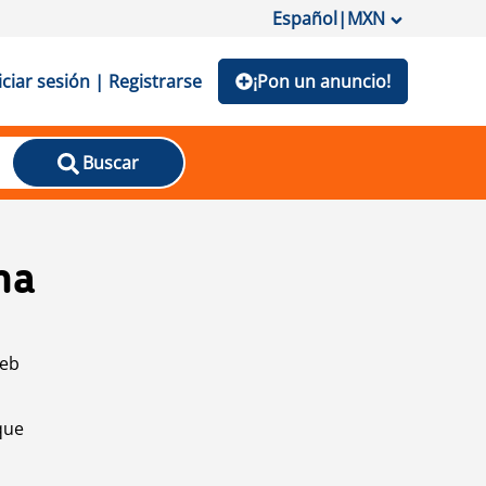
Español
|
MXN
iciar sesión | Registrarse
¡Pon un anuncio!
Buscar
na
web
que