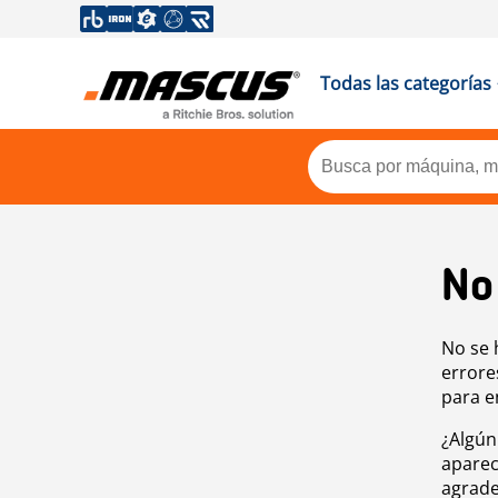
Todas las categorías
No
No se 
errore
para e
¿Algún
aparec
agrade