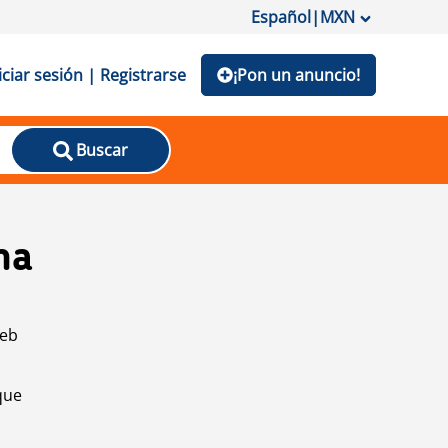
Español
|
MXN
iciar sesión | Registrarse
¡Pon un anuncio!
Buscar
na
web
que