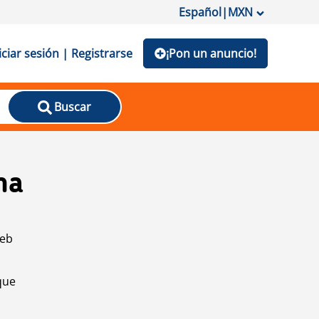
Español
|
MXN
iciar sesión | Registrarse
¡Pon un anuncio!
Buscar
na
web
que