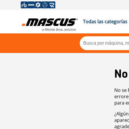
Todas las categorías
No
No se 
errore
para e
¿Algún
aparec
agrade