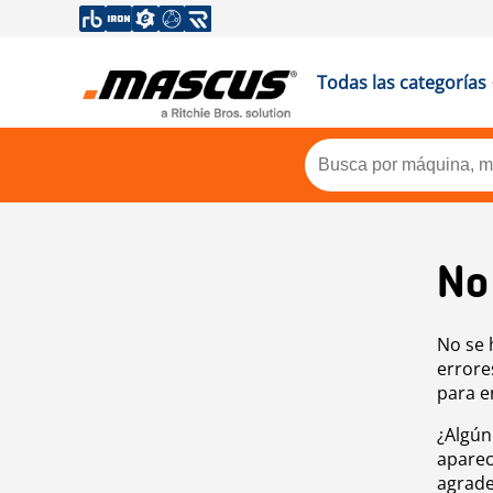
Todas las categorías
No
No se 
errore
para e
¿Algún
aparec
agrade