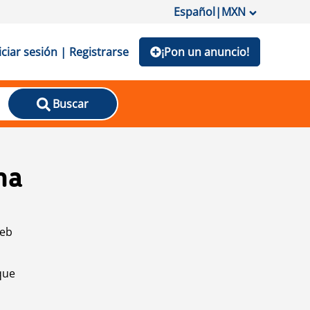
Español
|
MXN
iciar sesión | Registrarse
¡Pon un anuncio!
Buscar
na
web
que