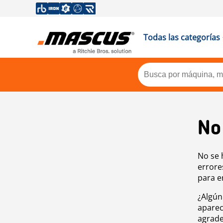
Todas las categorías
No
No se 
errore
para e
¿Algún
aparec
agrade