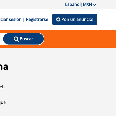
Español
|
MXN
iciar sesión | Registrarse
¡Pon un anuncio!
Buscar
na
web
que