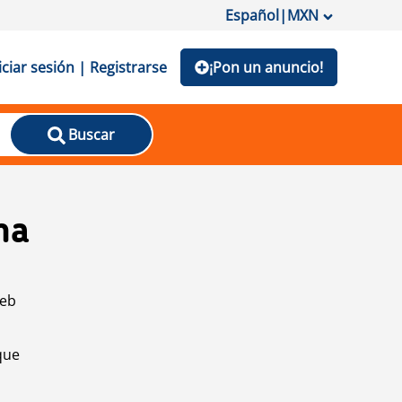
Español
|
MXN
iciar sesión | Registrarse
¡Pon un anuncio!
Buscar
na
web
que