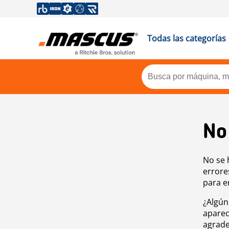
Todas las categorías
No
No se 
errore
para e
¿Algún
aparec
agrade