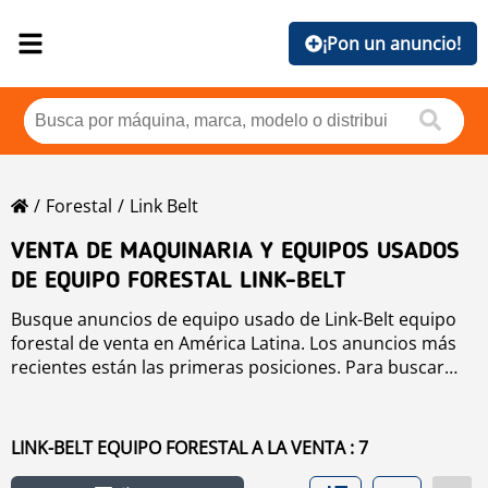
¡Pon un anuncio!
Forestal
Link Belt
VENTA DE MAQUINARIA Y EQUIPOS USADOS
DE EQUIPO FORESTAL LINK-BELT
Busque anuncios de equipo usado de Link-Belt equipo
forestal de venta en América Latina. Los anuncios más
recientes están las primeras posiciones. Para buscar
equipo usado de Link-Belt equipo forestal haga clic en
los botones de marca, año, precio, horas de uso, país.
Para buscar cualquier equipo usado de venta haga clic
LINK-BELT EQUIPO FORESTAL A LA VENTA : 7
en este enlace
equipo forestal
.