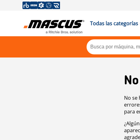
Todas las categorías
No
No se 
errore
para e
¿Algún
aparec
agrade