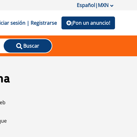
Español
|
MXN
iciar sesión | Registrarse
¡Pon un anuncio!
Buscar
na
web
que