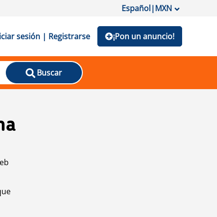
Español
|
MXN
iciar sesión | Registrarse
¡Pon un anuncio!
Buscar
na
web
que