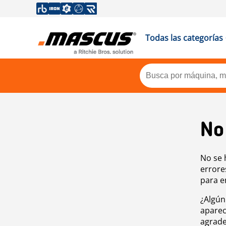
Todas las categorías
No
No se 
errore
para e
¿Algún
aparec
agrade