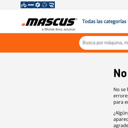
Todas las categorías
No
No se 
errore
para e
¿Algún
aparec
agrade