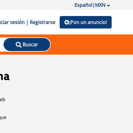
Español
|
MXN
iciar sesión | Registrarse
¡Pon un anuncio!
Buscar
na
web
que