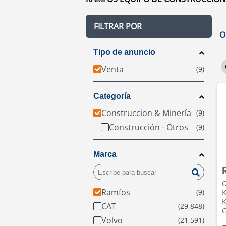
FILTRAR POR
O
Tipo de anuncio
Venta
Categoría
Construccion & Minería
Construcción - Otros
Marca
O
Ramfos
CAT
C
Volvo