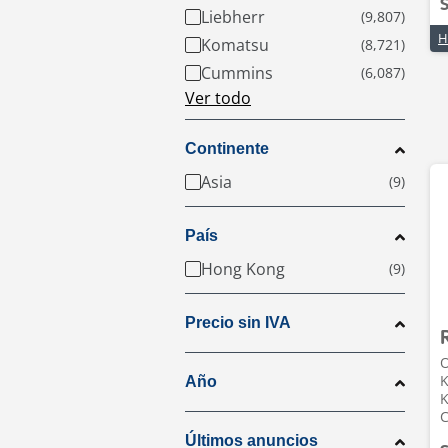
S
Liebherr
Komatsu
Cummins
Ver todo
Continente
Asia
País
Hong Kong
Precio sin IVA
O
Año
C
Últimos anuncios