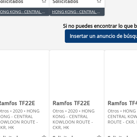
olicitados
Solicitados
HONG KONG - CENTRAL KOWLOON ROUTE - CKR
HONG KONG - CENTRAL KOWLOON ROUTE - CKR
Si no puedes encontrar lo que b
Insertar un anuncio de búsq
Ramfos TF22E
Ramfos TF22E
Ramfos TF
tros • 2020 • HONG
Otros • 2020 • HONG
Otros • HONG
KONG - CENTRAL
KONG - CENTRAL
CENTRAL KO
KOWLOON ROUTE -
KOWLOON ROUTE -
ROUTE - CKR,
KR, HK
CKR, HK