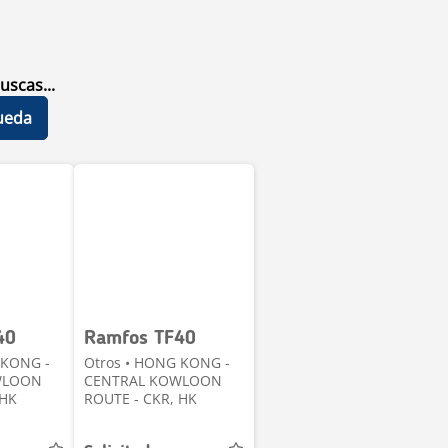
uscas...
ueda
40
Ramfos TF40
 KONG -
Otros • HONG KONG -
WLOON
CENTRAL KOWLOON
 HK
ROUTE - CKR, HK