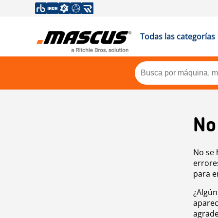
Todas las categorías
No
No se 
errore
para e
¿Algún
aparec
agrade