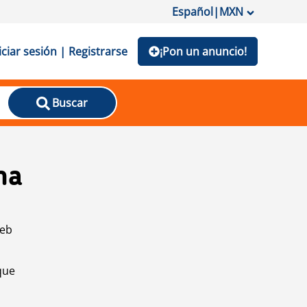
Español
|
MXN
iciar sesión | Registrarse
¡Pon un anuncio!
Buscar
na
web
que