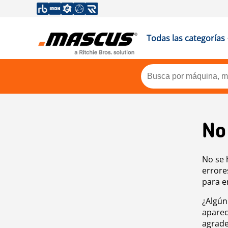
Todas las categorías
No
No se 
errore
para e
¿Algún
aparec
agrade