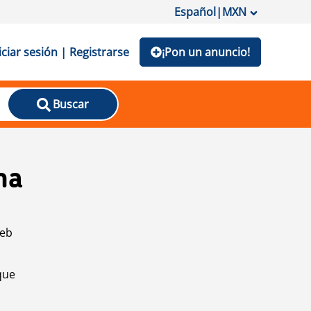
Español
|
MXN
iciar sesión | Registrarse
¡Pon un anuncio!
Buscar
na
web
que