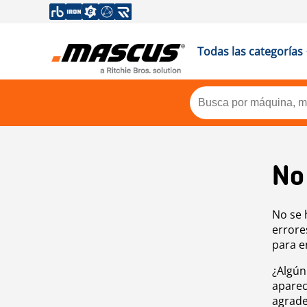
Todas las categorías
No
No se 
errore
para e
¿Algún
aparec
agrade