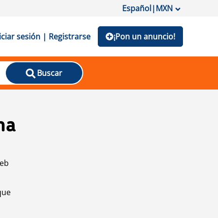
Español
|
MXN
iciar sesión | Registrarse
¡Pon un anuncio!
Buscar
na
web
que