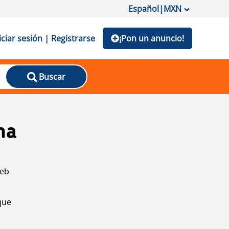
Español
|
MXN
iciar sesión | Registrarse
¡Pon un anuncio!
Buscar
na
web
que