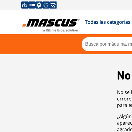
Todas las categorías
No
No se 
errore
para e
¿Algún
aparec
agrade